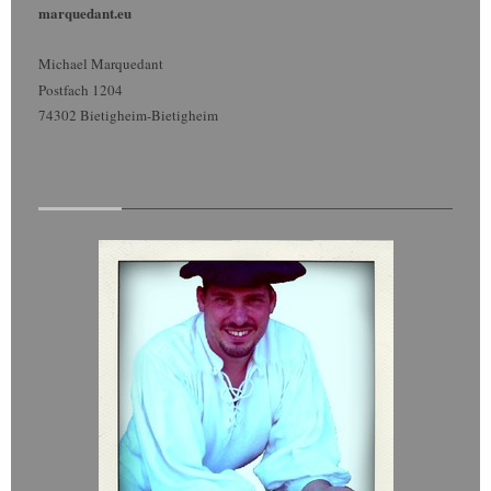
marquedant.eu
Michael Marquedant
Postfach 1204
74302 Bietigheim-Bietigheim