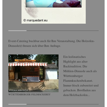
Event-Catering buchbar auch für Ihre Veranstaltung. Die Holzofen-
Dinnede(r) freuen sich über Ihre Anfrage.
Ein kulinarisches
Highlight aus alter
Backtradition. Die
Mühlen-Dinnede auch als
Württemberger
Flammkuchenbekannt.
Immer frisch zubereitet und
gebacken. Brotfladen aus
WÜRTTEMBERGER FELDBÄCKEREY
dem Holzbackofen...