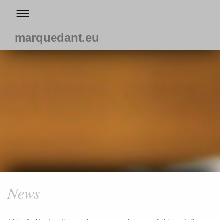
marquedant.eu
News